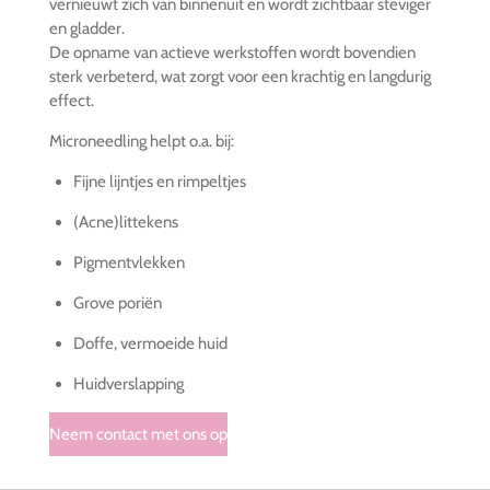
vernieuwt zich van binnenuit en wordt zichtbaar steviger
en gladder.
De opname van actieve werkstoffen wordt bovendien
sterk verbeterd, wat zorgt voor een krachtig en langdurig
effect.
Microneedling helpt o.a. bij:
Fijne lijntjes en rimpeltjes
(Acne)littekens
Pigmentvlekken
Grove poriën
Doffe, vermoeide huid
Huidverslapping
Neem contact met ons op